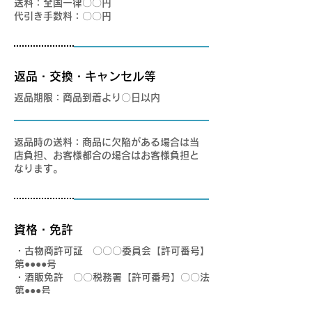
送料：全国一律〇〇円
代引き手数料：〇〇円
返品・交換・キャンセル等
返品期限：商品到着より〇日以内
返品時の送料：商品に欠陥がある場合は当
店負担、お客様都合の場合はお客様負担と
なります。
資格・免許
・古物商許可証 〇〇〇委員会【許可番号】
第●●●●号
・酒販免許 〇〇税務署【許可番号】〇〇法
第●●●号